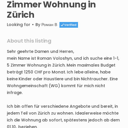
Zimmer
Wohnung
in
Zürich
Looking for
•
By
Роман В
About this listing
Sehr
geehrte
Damen
und
Herren
​,​
mein
Name
ist
Roman
Voloshyn
​,​
und
ich
suche
eine
1-1
​,​
5
Zimmer
Wohnung
in
Zürich.
Mein
maximales
Budget
beträgt
1250
CHF
pro
Monat.
Ich
lebe
alleine
​,​
habe
keine
Kinder
oder
Haustiere
und
bin
Nichtraucher.
Eine
Wohngemeinschaft
(WG)
kommt
für
mich
nicht
infrage.
Ich
bin
offen
für
verschiedene
Angebote
und
bereit
​,​
in
jedem
Teil
von
Zürich
zu
wohnen.
Idealerweise
möchte
ich
die
Wohnung
ab
sofort
​,​
spätestens
jedoch
ab
dem
01.10.
​,​
beziehen.