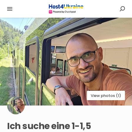
View photos (1)
Ich
suche
eine
1-1
​,​
5