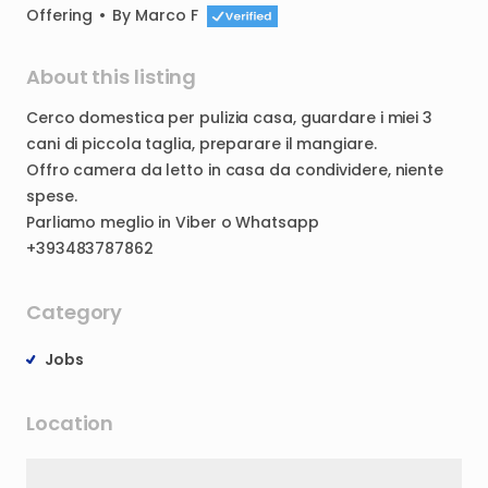
Offering
•
By
Marco F
About this listing
Cerco
domestica
per
pulizia
casa
​,​
guardare
i
miei
3
cani
di
piccola
taglia
​,​
preparare
il
mangiare.
Offro
camera
da
letto
in
casa
da
condividere
​,​
niente
spese.
Parliamo
meglio
in
Viber
o
Whatsapp
+393483787862
Category
Jobs
Location