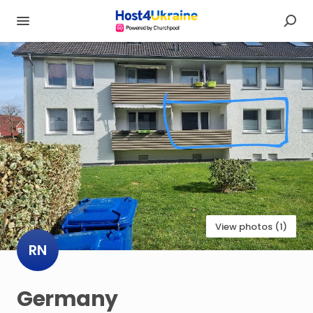
View photos (1)
RN
Germany