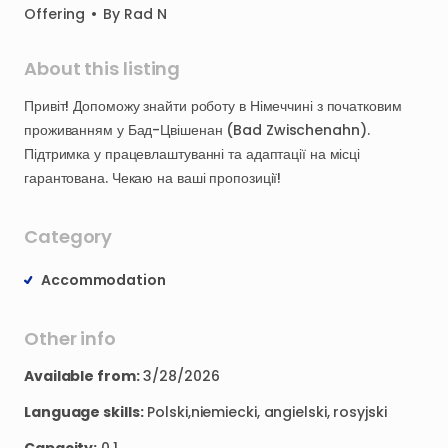
Offering
•
By
Rad N
About this listing
Привіт!
Допоможу
знайти
роботу
в
Німеччині
з
початковим
проживанням
у
Бад-Цвішенан
(Bad
Zwischenahn).
Підтримка
у
працевлаштуванні
та
адаптації
на
місці
гарантована.
Чекаю
на
ваші
пропозиції!
Category
Accommodation
Other info
Available from:
3/28/2026
Language skills:
Polski,niemiecki, angielski, rosyjski
Capacity:
0.1